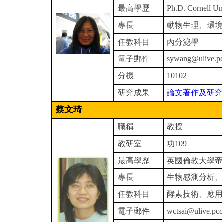
最高學歷
Ph.D. Cornell Un
專長
動物生理、環境
任教科目
內分泌學
電子郵件
sywang@ulive.pc
分機
10102
研究成果
論文著作及研
蔡文琦
職稱
教授
教研室
功109
最高學歷
英國倫敦大學
專長
生物感測分析
任教科目
酵素技術、應
電子郵件
wctsai@ulive.pc