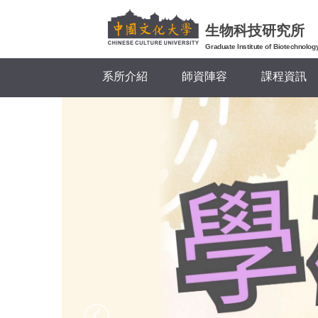
跳
到
生物科技研究所
主
Graduate Institute of Biotechnolog
要
系所介紹
師資陣容
課程資訊
內
容
區