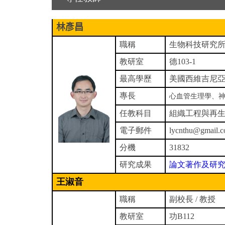
林彥昌
職稱
生物科技研究所所
教研室
德
103-1
最高學歷
美國西維吉尼
專長
心血管生理學、
任教科目
組織工程與再
電子郵件
lycnthu@gmail.
分機
31832
研究成果
論文著作及研
王淑音
職稱
副校長 / 教授
教研室
功B112