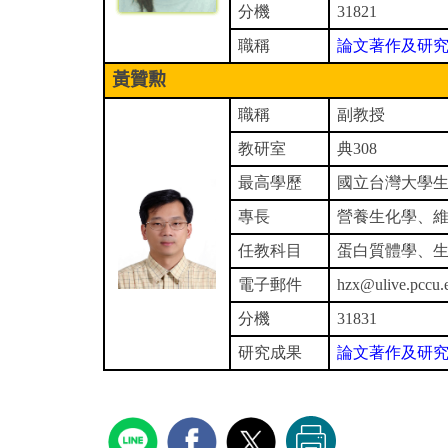
分機
31821
職稱
論文著作及研
黃贊勲
職稱
副教授
教研室
典
308
最高學歷
國立台灣大學
專長
營養生化學、
任教科目
蛋白質體學、
電子郵件
hzx@ulive.pccu.
分機
31831
研究成果
論文著作及研