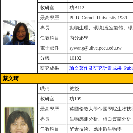
教研室
功B112
最高學歷
Ph.D. Cornell University 1989
專長
動物生理、環境(溫室氣體、環
任教科目
內分泌學
電子郵件
sywang@ulive.pccu.edu.tw
分機
10102
研究成果
論文著作及研究計畫成果
Publi
蔡文琦
職稱
教授
教研室
功109
最高學歷
英國倫敦大學帝國學院生物技
專長
生物感測分析、蛋白質體分析
任教科目
酵素技術、應用微生物學