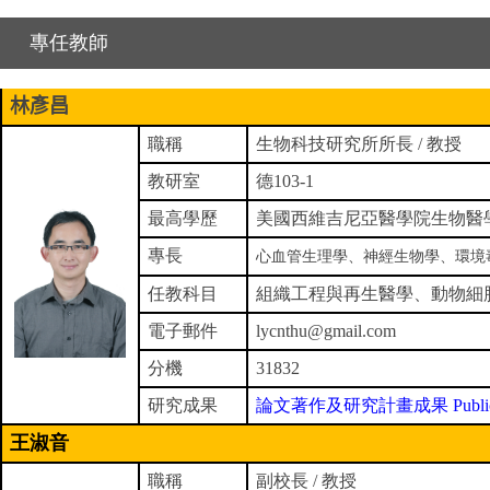
專任教師
林彥昌
職稱
生物科技研究所所長 / 教授
教研室
德
103-1
最高學歷
美國西維吉尼亞醫學院生物醫
專長
心血管生理學、神經生物學、環境
任教科目
組織工程與再生醫學、動物細
電子郵件
lycnthu@gmail.com
分機
31832
研究成果
論文著作及研究計畫成果
Publi
王淑音
職稱
副校長 / 教授