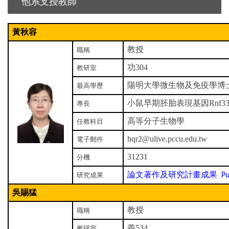
他系支授教師
黃秋容
教授
職稱
功304
教研室
陽明大學微生物及免疫學博
最高學歷
小鼠早期胚胎表現基因Rnf33
專長
高等分子生物學
任教科目
hqr2@ulive.pccu.edu.tw
電子郵件
31231
分機
論文著作及研究計畫成果
研究成果
Pub
吳賜猛
教授
職稱
義534
教研室