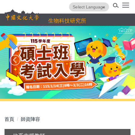
跳
Powered by
Translate
到
主
生物科技研究所
要
內
容
區
首頁
師資陣容