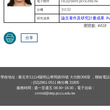
clr2@ulive.pccu.edu.tw
電子郵件
31132
分機
論文著作及研究計畫成果
研究成果
Pub
瀏覽數:
4418
分享
學校地址 : 臺北市11114陽明山華岡路55號 大功館306室 ，聯絡電話
: (02)2861-0511 轉分機 31805
服務時間 : 週一至週五 08:30~16:30，電子信箱 :
crrmid@dep.pccu.edu.tw