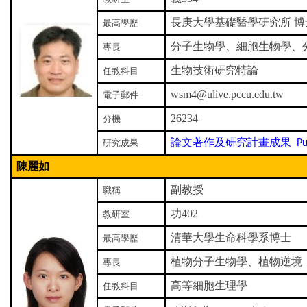
長庚大學基礎醫學研究所 博
最高學歷
分子生物學、細胞生物學、
專長
生物技術研究特論
任教科目
wsm4@ulive.pccu.edu.tw
電子郵件
26234
分機
論文著作及研究計畫成果
研究成果
Pub
陳麗如
副教授
職稱
功402
教研室
清華大學生命科學系博士
最高學歷
植物分子生物學、植物逆境
專長
高等細胞生理學
任教科目