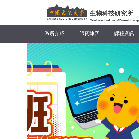
跳
到
生物科技研究所
主
Graduate Institute of Biotechnolog
要
系所介紹
師資陣容
課程資訊
內
容
區