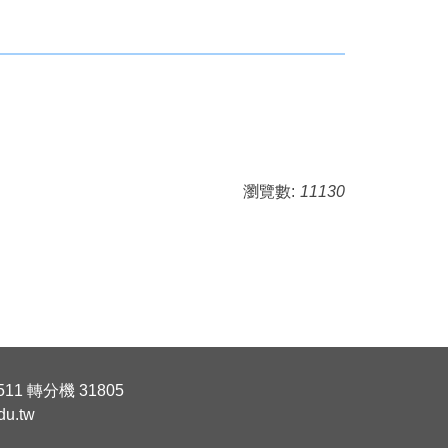
瀏覽數:
11130
11 轉分機 31805
u.tw